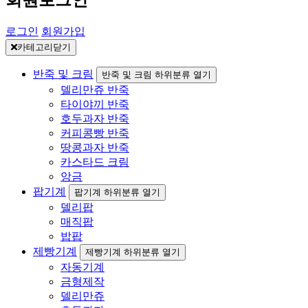
회원로그인
로그인
회원가입
카테고리닫기
반죽 및 크림
반죽 및 크림 하위분류 열기
델리만쥬 반죽
타이야끼 반죽
호두과자 반죽
커피콩빵 반죽
땅콩과자 반죽
카스타드 크림
앙금
팝기계
팝기계 하위분류 열기
델리팝
매직팝
밥팝
제빵기계
제빵기계 하위분류 열기
자동기계
금형제작
델리만쥬