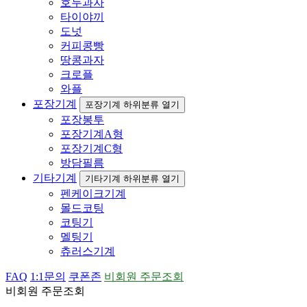
호두과자
타이야끼
도넛
커피콩빵
땅콩과자
크로플
와플
포장기계
포장기계 하위분류 열기
포장봉투
포장기계A형
포장기계C형
방담필름
기타기계
기타기계 하위분류 열기
펜케이크기계
몰드코팅
코팅기
멜팅기
츄러스기계
FAQ
1:1문의
쿠폰존
비회원 주문조회
비회원 주문조회