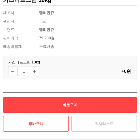
카스타드크림 18kg
제조사
델리만쥬
원산지
국산
브랜드
델리만쥬
판매가격
79,200원
배송비결제
무료배송
카스타드크림 18kg
+0원
위시리스트