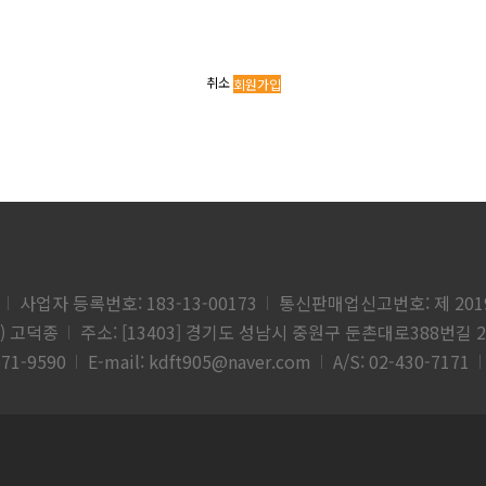
취소
회원가입
사업자 등록번호: 183-13-00173
통신판매업신고번호: 제 201
업) 고덕종
주소: [13403] 경기도 성남시 중원구 둔촌대로388번길 2
671-9590
E-mail: kdft905@naver.com
A/S: 02-430-7171